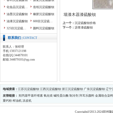
香料沉淀硫酸钡
搪瓷沉淀硫酸钡
化妆品沉淀硫酸钡
造纸沉淀硫酸钡
油墨沉淀硫酸钡
橡胶沉淀硫酸钡
墙漆木器漆硫酸钡
油漆沉淀硫酸钡
600目沉淀硫酸钡
上一个：
沉淀硫酸钡价格
下一个：
沥青漆硫酸钡
325目沉淀硫酸钡
颜料沉淀硫酸钡
粉末涂料沉淀硫酸钡
纳米沉淀硫酸钡
联系我们
| CONTACT
涂料沉淀硫酸钡
塑料沉淀硫酸钡
联系人：张经理
改性沉淀硫酸钡
手机:15937121198
在线QQ:344879101
耐磨颗粒胶
邮箱:344879101@qq.com
防腐防锈颜料
超细硫酸钡系列
3000目沉淀硫酸钡
1250目沉淀硫酸钡
800目沉淀硫酸钡
煅烧沉淀硫酸钡
地域搜索：
江苏沉淀硫酸钡
江西沉淀硫酸钡
浙江沉淀硫酸钡
广东沉淀硫酸钡
辽宁
酸洗沉淀硫酸钡
水洗沉淀硫酸钡
友情链接：
羟丙基甲基纤维素
氧化镁
碱性蛋白酶
制冷剂
拜耳乐颜料
金属络合染
色母粒沉淀硫酸钡
超细硫酸钡价格
重钙粉
榨油机
凉皮机
超细沉淀硫酸钡
粉体加工
Copyright@2013-2024郑州