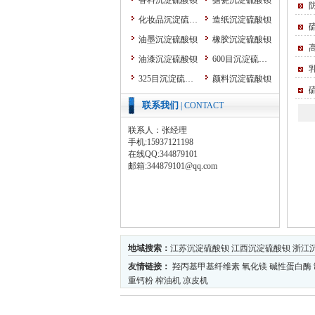
香料沉淀硫酸钡
搪瓷沉淀硫酸钡
化妆品沉淀硫酸钡
造纸沉淀硫酸钡
油墨沉淀硫酸钡
橡胶沉淀硫酸钡
油漆沉淀硫酸钡
600目沉淀硫酸钡
325目沉淀硫酸钡
颜料沉淀硫酸钡
粉末涂料沉淀硫酸钡
纳米沉淀硫酸钡
联系我们
| CONTACT
涂料沉淀硫酸钡
塑料沉淀硫酸钡
联系人：张经理
改性沉淀硫酸钡
手机:15937121198
在线QQ:344879101
耐磨颗粒胶
邮箱:344879101@qq.com
防腐防锈颜料
超细硫酸钡系列
3000目沉淀硫酸钡
1250目沉淀硫酸钡
800目沉淀硫酸钡
煅烧沉淀硫酸钡
地域搜索：
江苏沉淀硫酸钡
江西沉淀硫酸钡
浙江
酸洗沉淀硫酸钡
水洗沉淀硫酸钡
友情链接：
羟丙基甲基纤维素
氧化镁
碱性蛋白酶
色母粒沉淀硫酸钡
超细硫酸钡价格
重钙粉
榨油机
凉皮机
超细沉淀硫酸钡
粉体加工