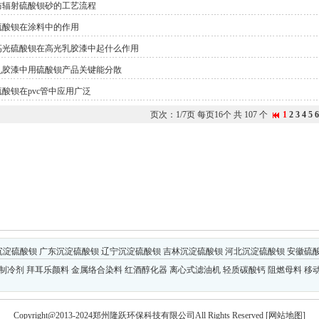
防辐射硫酸钡砂的工艺流程
硫酸钡在涂料中的作用
高光硫酸钡在高光乳胶漆中起什么作用
乳胶漆中用硫酸钡产品关键能分散
硫酸钡在pvc管中应用广泛
页次：1/7页 每页16个 共 107 个
1
2
3
4
5
6
沉淀硫酸钡
广东沉淀硫酸钡
辽宁沉淀硫酸钡
吉林沉淀硫酸钡
河北沉淀硫酸钡
安徽硫
制冷剂
拜耳乐颜料
金属络合染料
红酒醇化器
离心式滤油机
轻质碳酸钙
阻燃母料
移
Copyright@2013-2024郑州隆跃环保科技有限公司All Rights Reserved
[网站地图]