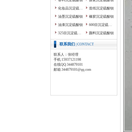
香料沉淀硫酸钡
搪瓷沉淀硫酸钡
化妆品沉淀硫酸钡
造纸沉淀硫酸钡
油墨沉淀硫酸钡
橡胶沉淀硫酸钡
油漆沉淀硫酸钡
600目沉淀硫酸钡
325目沉淀硫酸钡
颜料沉淀硫酸钡
粉末涂料沉淀硫酸钡
纳米沉淀硫酸钡
联系我们
| CONTACT
涂料沉淀硫酸钡
塑料沉淀硫酸钡
联系人：张经理
改性沉淀硫酸钡
手机:15937121198
在线QQ:344879101
耐磨颗粒胶
邮箱:344879101@qq.com
防腐防锈颜料
超细硫酸钡系列
3000目沉淀硫酸钡
1250目沉淀硫酸钡
800目沉淀硫酸钡
煅烧沉淀硫酸钡
酸洗沉淀硫酸钡
水洗沉淀硫酸钡
色母粒沉淀硫酸钡
超细硫酸钡价格
超细沉淀硫酸钡
粉体加工