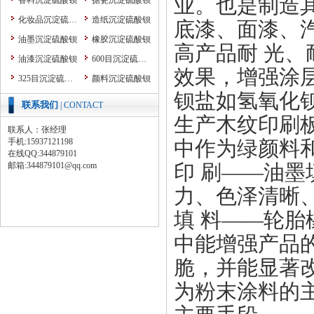
业。也是制造
香料沉淀硫酸钡
搪瓷沉淀硫酸钡
化妆品沉淀硫酸钡
造纸沉淀硫酸钡
底漆、面漆、
油墨沉淀硫酸钡
橡胶沉淀硫酸钡
高产品耐 光
油漆沉淀硫酸钡
600目沉淀硫酸钡
效果，增强涂
325目沉淀硫酸钡
颜料沉淀硫酸钡
钡盐如氢氧化
粉末涂料沉淀硫酸钡
纳米沉淀硫酸钡
联系我们
| CONTACT
涂料沉淀硫酸钡
塑料沉淀硫酸钡
生产木纹印刷
联系人：张经理
改性沉淀硫酸钡
手机:15937121198
中作为绿颜料
在线QQ:344879101
耐磨颗粒胶
邮箱:344879101@qq.com
印 刷——油
防腐防锈颜料
力、色泽清晰
超细硫酸钡系列
3000目沉淀硫酸钡
1250目沉淀硫酸钡
填 料——轮
800目沉淀硫酸钡
煅烧沉淀硫酸钡
中能增强产品的
酸洗沉淀硫酸钡
水洗沉淀硫酸钡
脆，并能显著
色母粒沉淀硫酸钡
超细硫酸钡价格
为粉末涂料的
超细沉淀硫酸钡
粉体加工