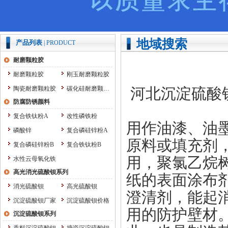
地域搜索
产品列表
| PRODUCT
耐磨颗粒胶
耐磨颗粒胶
刚玉耐磨颗粒胶
陶瓷耐磨颗粒胶
碳化硅耐磨颗粒胶
河北沉淀硫酸
防腐防锈颜料
复合铁钛粉A
改性磷铁粉
用作油漆、油
磷酸锌
复合磷硅锌粉A
原料或填充剂
复合磷硅锌粉B
复合铁钛粉B
用，聚氯乙烷
水性云母氧化铁
高光消光硫酸钡系列
纸的表面涂布
消光硫酸钡
高光硫酸钡
澄清剂，能起
沉淀硫酸钡厂家
沉淀硫酸钡价格
用的防护壁材
沉淀硫酸钡系列