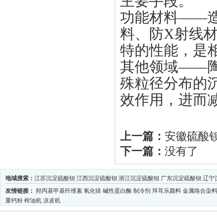
主要手段。
功能材料——
料、防X射线
特的性能，是
其他领域——
殊粒径分布的
效作用，进而
上一篇：
安徽硫酸
下一篇：
没有了
地域搜索：
江苏沉淀硫酸钡
江西沉淀硫酸钡
浙江沉淀硫酸钡
广东沉淀硫酸钡
辽宁
友情链接：
羟丙基甲基纤维素
氧化镁
碱性蛋白酶
制冷剂
拜耳乐颜料
金属络合染
重钙粉
榨油机
凉皮机